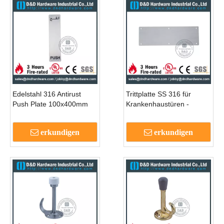
Edelstahl 316 Antirust
Trittplatte SS 316 für
Push Plate 100x400mm
Krankenhaustüren -
für äußere Metalltüren -
DDKP001
DDSP012
erkundigen
erkundigen