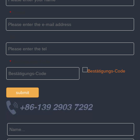
E-mail
*
Tel
Bestätigungs-Code
*
submit