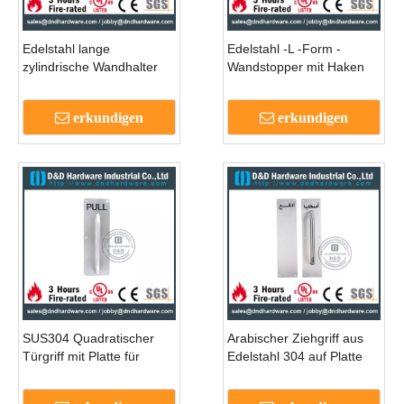
Edelstahl lange
Edelstahl -L -Form -
zylindrische Wandhalter
Wandstopper mit Haken
für die Toilette - DDDS056
für Metalltür -ddds064
erkundigen
erkundigen
SUS304 Quadratischer
Arabischer Ziehgriff aus
Türgriff mit Platte für
Edelstahl 304 auf Platte
Metalltüren -DDPH023
für Außentüren aus Holz -
DPH024