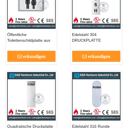
Öffentliche
Edelstahl 304
Toilettenschildplatte aus
DRUCKPLATTE
Edelstahl für Toilettentüren
100x300mm für
–DDSP003
Außentüren aus Holz -
erkundigen
erkundigen
DSPP4
Quadratische Druckplatte
Edelstahl 316 Runde