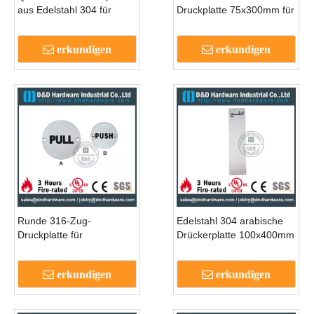
aus Edelstahl 304 für
Druckplatte 75x300mm für
äußere Aluminiumtüren-
Metalltüren-DDSP006
DDSP005
erkundigen
erkundigen
Runde 316-Zug-
Edelstahl 304 arabische
Druckplatte für
Drückerplatte 100x400mm
Außentüren aus Metall-
für Büroholztüren mit
DDSP009
Poliermittel -DDSP011
erkundigen
erkundigen