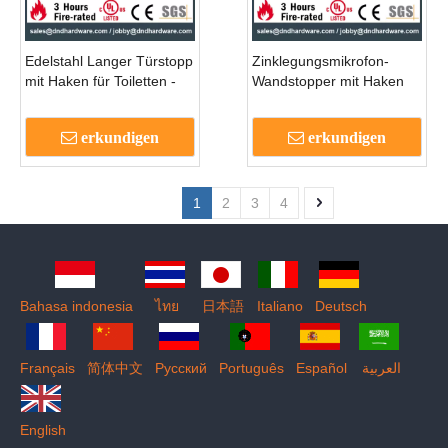
Edelstahl Langer Türstopp
Zinklegungsmikrofon-
mit Haken für Toiletten -
Wandstopper mit Haken
Tür -ddds017
für Metall-Tür-DDDS020
erkundigen
erkundigen
1
2
3
4
Bahasa indonesia
ไทย
日本語
Italiano
Deutsch
Français
简体中文
Pусский
Português
Español
العربية
English