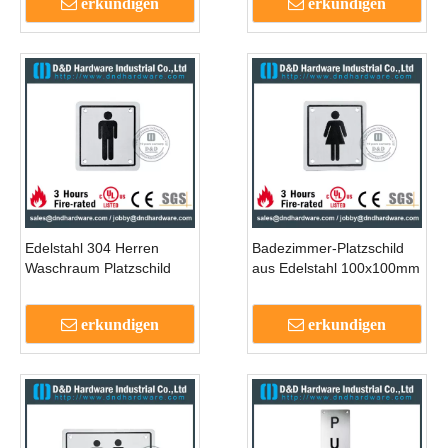
erkundigen
erkundigen
Edelstahl 304 Herren
Badezimmer-Platzschild
Waschraum Platzschild
aus Edelstahl 100x100mm
100x100mm für
für Toilettentüren -
Badezimmertüren –
DSP002
erkundigen
erkundigen
DDSP001