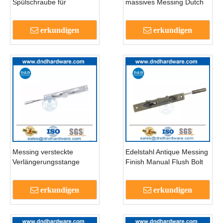
Spülschraube für
massives Messing Dutch
zurückgezogene Doppel-
Türbolzen für innere Tür-
Tür-DDB008
DDB009
erkundigen
erkundigen
Messing versteckte
Edelstahl Antique Messing
Verlängerungsstange
Finish Manual Flush Bolt
Handbuch externe Tür
für Türen-DDDB011
Flush Bolt-DDB010
erkundigen
erkundigen