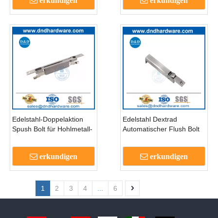
erkundigen
erkundigen
Edelstahl-Doppelaktion
Edelstahl Dextrad
Spush Bolt für Hohlmetall-
Automatischer Flush Bolt
Door-DDB022-B
für Apartment-DDB023
erkundigen
erkundigen
1
2
3
4
...
6