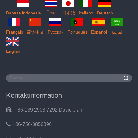
Bahasa indonesia
ไทย
日本語
Italiano
Deutsch
Français
简体中文
Pусский
Português
Español
العربية
English
Suche
Kontaktinformation

: + 86-139 2903 7292 David Jian
:
+ 86-750-3856396