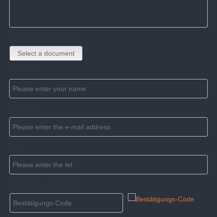
Upload attachments
Select a document
Name
*
E-mail
*
Tel
Bestätigungs-Code
*