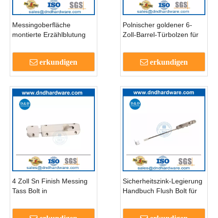
Messingoberfläche
Polnischer goldener 6-
montierte Erzählblutung
Zoll-Barrel-Türbolzen für
Turmschraube für Holz-
Haus Außentor-DDB017
Tür-DDB016
erkundigen
erkundigen
4 Zoll Sn Finish Messing
Sicherheitszink-Legierung
Tass Bolt in
Handbuch Flush Bolt für
Oberflächenmontage-
Metall-Tür-DDB018-B
DDB017