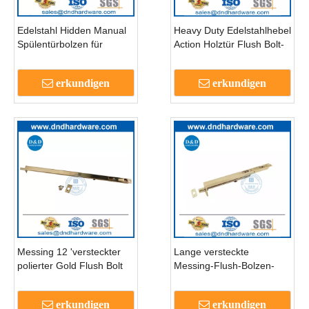
Edelstahl Hidden Manual
Heavy Duty Edelstahlhebel
Spülentürbolzen für
Action Holztür Flush Bolt-
Metall-Tür-DDB011
DDB001
erkundigen
erkundigen
Messing 12 'versteckter
Lange versteckte
polierter Gold Flush Bolt
Messing-Flush-Bolzen-
für Haus Vordertor-
Hardware für Außentor-
DDB002
DDB003
erkundigen
erkundigen