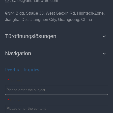

: sales@dndhardware.com

Nr.4 Bldg, Straße 33, West Gaoxin Rd, Hightech-Zone,
Jianghai Dist. Jiangmen City, Guangdong, China
Türöffnungslösungen
Navigation
Product Inquiry
Subject
*
Content
*