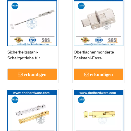
Sicherheitsstahl-
Oberflächenmontierte
Schaltgetriebe für
Edelstahl-Fass-
Edelstahl für Außentür-
Türschraube für
DDB012-B
Schlafzimmer Tür-DDB013
erkundigen
erkundigen