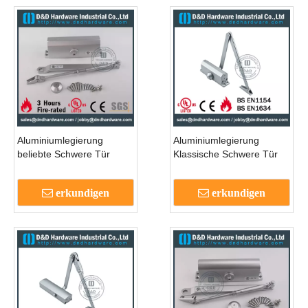
Aluminiumlegierung
Aluminiumlegierung
beliebte Schwere Tür
Klassische Schwere Tür
näher für die Eingangstür-
näher mit CE-Zertifikat für
DDDC-503BC
Außentür-DDDC-61
erkundigen
erkundigen