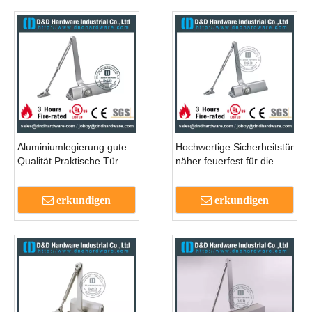
Aluminiumlegierung gute
Hochwertige Sicherheitstür
Qualität Praktische Tür
näher feuerfest für die
bewertet die Tür näher für
Stahltür mit CE -DDDC007
Holztür- dddc007
erkundigen
erkundigen