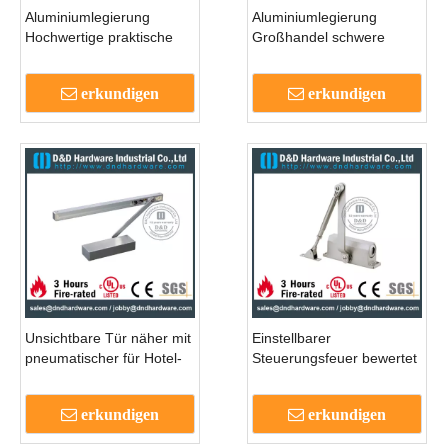
Aluminiumlegierung
Aluminiumlegierung
Hochwertige praktische
Großhandel schwere
Tür näher mit UL-
Türstür
Standard für kommerzielle
erkundigen
erkundigen
Eingangstür DDDC-S513
Unsichtbare Tür näher mit
Einstellbarer
pneumatischer für Hotel-
Steuerungsfeuer bewertet
Tür-DDC008
die Tür näher für Holztür
mit CE -markiert -dddc004
erkundigen
erkundigen