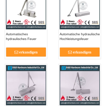
Automatisches
Automatische hydraulische
hydraulisches Feuer
Hochleistungsfeuer
bewertet die Tür näher 45
bewertete Tür näher für
kg in Aluminiumlegierung
den Eintritt
erkundigen
erkundigen
für äußere Holztür -
dddc002