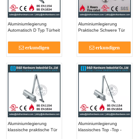
Aluminiumlegierung
Aluminiumlegierung
Automatisch D Typ Türheit
Praktische Schwere Tür
näher für Aluminiumtür -
näher für Holztür - DDDC
DDDC -G30
-703
erkundigen
erkundigen
Aluminiumlegierung
Aluminiumlegierung
klassische praktische Tür
klassisches Top -Top -
näher mit EN -Zertifikat für
Selling näher für die Bau