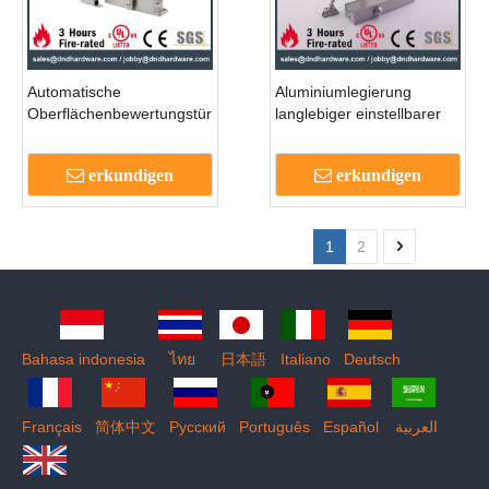
Automatische
Aluminiumlegierung
Oberflächenbewertungstür
langlebiger einstellbarer
näher für die
Tür näher für Aluminiumtür
Ausgangsstahltür mit ul
DDDC-JU-098
erkundigen
erkundigen
gelisteten -dddc003
1
2
Bahasa indonesia
ไทย
日本語
Italiano
Deutsch
Français
简体中文
Pусский
Português
Español
العربية