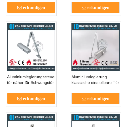
Metalltür - DDDC -63B
Tür - DDDC -62B2
erkundigen
erkundigen
Aluminiumlegierungssteuerungstür
Aluminiumlegierung
tür näher für Schwungstür-
klassische einstellbare Tür
DDDC-22.
näher für Innenür - DDDC
-074
erkundigen
erkundigen