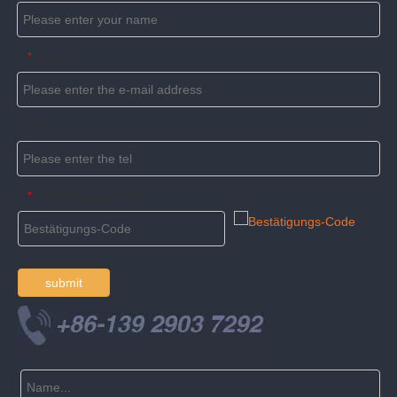
E-mail
*
Tel
Bestätigungs-Code
*
submit