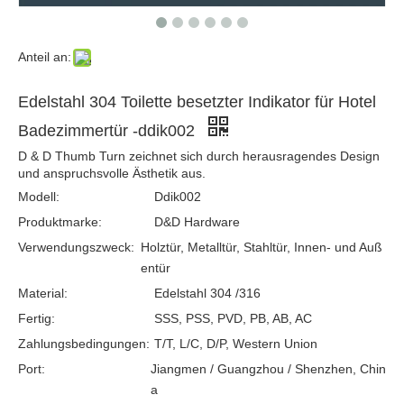
Anteil an:
SSS316 Beliebte beliebte Türknopf -Lock -Indikator für Holztür -ddik018
SUS304 Hochwertiges dauerhaftes quadratisches Indikator für Duschtor-DDIK017
Edelstahl 304 Toilette besetzter Indikator für Hotel
Badezimmertür -ddik002
D & D Thumb Turn zeichnet sich durch herausragendes Design
und anspruchsvolle Ästhetik aus.
Modell:
Ddik002
Produktmarke:
D&D Hardware
Verwendungszweck:
Holztür, Metalltür, Stahltür, Innen- und Auß
entür
Material:
Edelstahl 304 /316
Fertig:
SSS, PSS, PVD, PB, AB, AC
Antirust Classical Popular Indicator für Badezimmertür -ddik016
SUS 304 Daumenabende Schloss mit Indikatorführer für Badezimmertür -ddik001
Zahlungsbedingungen:
T/T, L/C, D/P, Western Union
Port:
Jiangmen / Guangzhou / Shenzhen, Chin
a