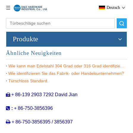
Deutsch
Suche
Produkte
Ähnliche Neuigkeiten
Wie kann man Edelstahl 304 Grad oder 316 Grad identifizieren?
SUS304 Moderner runder Daumen -Turn -Indikator für Badezimmertür -ddik022
Antirust Haltlable Fancy Thumb Turn -Indikator für Badetür -ddik021
Wie identifizieren Sie das Fabrik- oder Handelsunternehmen?
Türschloss Standard.
+ 86-139 2903 7292 David Jian
:


:
+ 86-750-3856396

+ 86-750-3856395 / 3856397