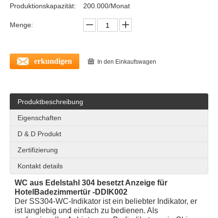
Produktionskapazität:
200.000/Monat
Menge:
erkundigen
In den Einkaufswagen
Produktbeschreibung
Edelstahlgrade 304 beliebter klassischer Indikator für Toilettenentür-DDIK014
Edelstahl 304 Hochwertiger praktischer Indikator für Toilettenentür -ddik012
Eigenschaften
D & D Produkt
Zertifizierung
Kontakt details
WC aus Edelstahl 304 besetzt Anzeige für
Hotel
Badezimmertür -DDIK002
Der SS304-WC-Indikator ist ein beliebter Indikator, er
ist langlebig und einfach zu bedienen. Als