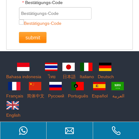
Bestätigungs-Code
*
submit
Bahasa indonesia
ไทย
日本語
Italiano
Deutsch
Français
简体中文
Pусский
Português
Español
العربية
English
Product Inquiry