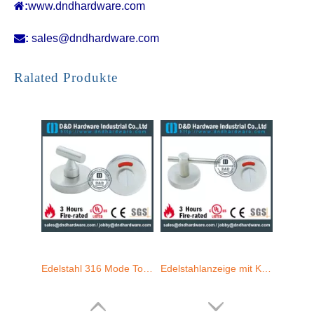

:
www.dndhardware.com

:
sales@dndhardware.com
Edelstahl 316 Mode Toilettenanzeige mit Knopf für Hotel Badetür -ddik020
Edelstahlanzeige mit Knopf für Badezimmer-Tür-DDIK007
Ralated Produkte
Antirust New Modern Design Thumb Indikator für Toilettenentür-DDik009
SS316 Toilettenanzeige Latch-ddik006