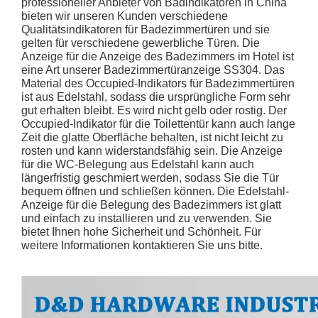
professioneller Anbieter von Badindikatoren in China
bieten wir unseren Kunden verschiedene
Qualitätsindikatoren für Badezimmertüren und sie
gelten für verschiedene gewerbliche Türen. Die
Antirust Square Modern Design Toilettenpartition Daumenindikator für Badetor-DDIK011
Antirust beliebter quadratischer moderner Designindikator für Badezimmer-Tür-DDIK010
Anzeige für die Anzeige des Badezimmers im Hotel ist
eine Art unserer Badezimmertüranzeige SS304. Das
Material des Occupied-Indikators für Badezimmertüren
ist aus Edelstahl, sodass die ursprüngliche Form sehr
gut erhalten bleibt. Es wird nicht gelb oder rostig. Der
Occupied-Indikator für die Toilettentür kann auch lange
Zeit die glatte Oberfläche behalten, ist nicht leicht zu
rosten und kann widerstandsfähig sein. Die Anzeige
für die WC-Belegung aus Edelstahl kann auch
längerfristig geschmiert werden, sodass Sie die Tür
bequem öffnen und schließen können. Die Edelstahl-
Anzeige für die Belegung des Badezimmers ist glatt
und einfach zu installieren und zu verwenden. Sie
bietet Ihnen hohe Sicherheit und Schönheit. Für
weitere Informationen kontaktieren Sie uns bitte.
Antirust Massive Daumen Kurve mit grünem und rotem Indikator für Büro -Toiletten -Tür -DDIK003
SUS304 Modernes Design Langlebiger Kurve und Indikator für Badezimmer-Tür-DDIK008