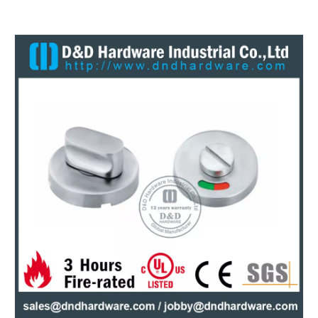
SS304 Sign Toilet Bad Indicator-DDIK005
Antiruster runder Schatten Langlebiger Toilettenindikator für Toiletten -Tür -ddik019