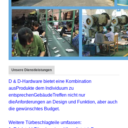
Unsere Dienstleistungen
D & D-Hardware
bietet eine Kombination
aus
Produkte
dem Individuum zu
entsprechen
Gebäude
Treffen nicht nur
die
Anforderungen an Design und Funktion
, aber auch
die
gewünschtes Budget
.
Weitere Türbeschlagteile umfassen: