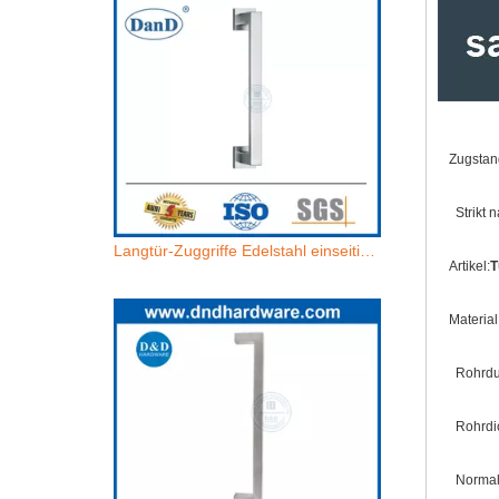
Zugstan
Strikt 
Langtür-Zuggriffe Edelstahl einseitig einseitige Eingangstür Pull-Griffe-DDPH035
Artikel:
T
Materia
Rohrdur
Rohrdic
Normale