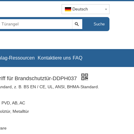
Deutsch
Suche
hlag-Ressourcen
Kontaktiere uns
FAQ
griff für Brandschutztür-DDPH037
tandard, z. B. BS EN / CE, UL, ANSI, BHMA-Standard.
t, PVD, AB, AC
olztür, Metalltür
are