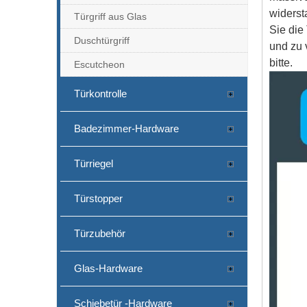
widerst
Türgriff aus Glas
Sie die
Duschtürgriff
und zu 
bitte.
Escutcheon
Türkontrolle
Badezimmer-Hardware
Türriegel
Türstopper
Türzubehör
Glas-Hardware
Schiebetür -Hardware