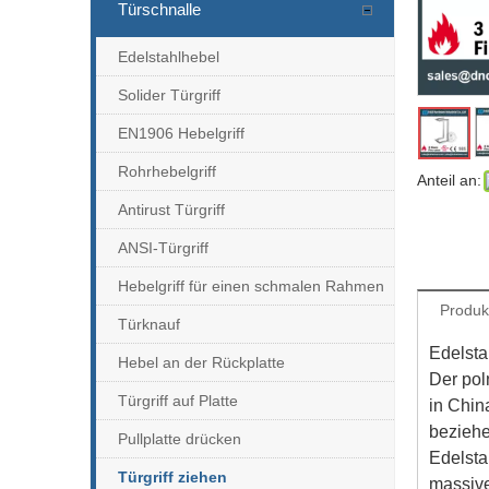
Türschnalle
Edelstahlhebel
Solider Türgriff
EN1906 Hebelgriff
Rohrhebelgriff
Anteil an:
Antirust Türgriff
ANSI-Türgriff
Hebelgriff für einen schmalen Rahmen
Produk
Türknauf
Edelsta
Hebel an der Rückplatte
Der poln
Türgriff auf Platte
in Chin
beziehen
Pullplatte drücken
Edelsta
Türgriff ziehen
massive