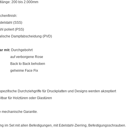
änge: 200 bis 2.000mm
chenfinish:
delstahl (SSS)
l poliert (PSS)
lische Dampfabscheidung (PVD)
ar mit:
Durchgebohrt
verborgene Rose
 to Back behoben
ime Face Fix
pezifische Durchziehgriffe für Druckplatten und Designs werden akzeptiert
tbar für Holztüren oder Glastüren
e mechanische Garantie.
g im Set mit allen Befestigungen, mit Edelstahl-Zierring, Befestigungsschrauben.