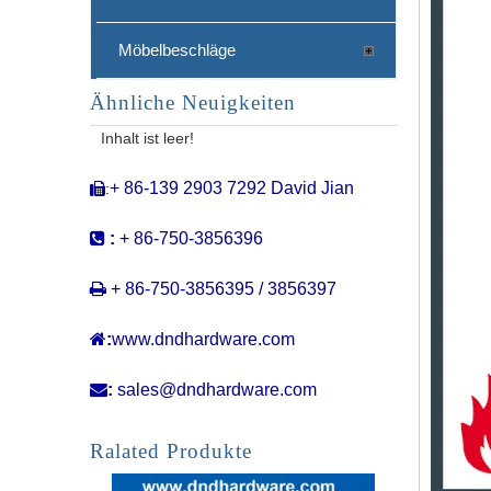
Möbelbeschläge
Ähnliche Neuigkeiten
Handelsbedarfsgrenze Edelstahl-Schiebetür Pull Griff mit Lock-DDPH040
Inhalt ist leer!
+ 86-139 2903 7292 David Jian
:


:
+ 86-750-3856396

+ 86-750-3856395 / 3856397

:
www.dndhardware.com

:
sales@dndhardware.com
Glastürgriff Edelstahl doppelseitiger Gleitzuggriff mit Lock-DDPH039
Ralated Produkte