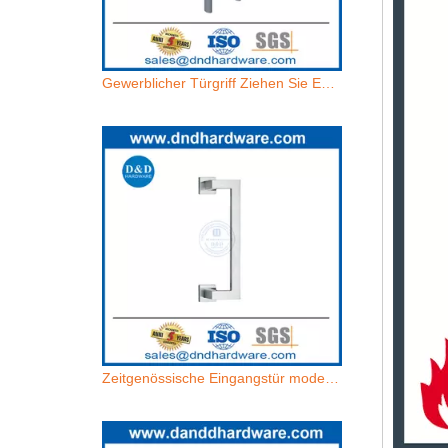
Gewerblicher Türgriff Ziehen Sie Edelstahl Moderne Tür ziehen äußere DDPH037
Zeitgenössische Eingangstür modernes Design Edelstahl Glasszuggriff für Glastür-DDPH036