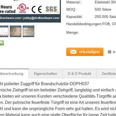
Material::
Edelstahl 30
MOQ:
500 Sätze
Kapazität:
200.000 Sat
Handelsbedingungen:
FOB, CF
Menge:
erkundigen
I
tbeschreibung
Eigenschaften
D & D Produkt
Zertifizi
hl polierter Zuggriff für Brandschutztür-DDPH037
ische Ziehgriff ist ein beliebter Ziehgriff, langlebig und einfach
a bieten wir unseren Kunden verschiedene Qualitäts-Türgriffe a
. Der polnische feuerfeste Türgriff ist eine Art unseres feuerfest
hl und kann die ursprüngliche Form sehr gut halten. Es wird nic
m Material kann auch eine glatte Oberfläche für lange Zeit halten