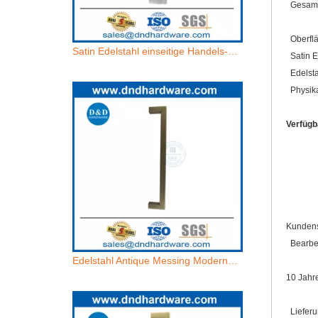
Gesamtl
Oberflä
Satin Edelstahl einseitige Handels-Glastür-Türgriffe-DDPH034
Satin E
Edelstah
Physika
Verfügb
auf 
Back
gehe
Kundens
Bearbei
Edelstahl Antique Messing Moderne Außentür Pull-Griffe-DDPH034
10 Jahr
Lieferun