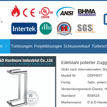
er
Türlösungen
Projektlösungen
Schlussverkauf
Türbesc
Edelstahl polierter Zug
Strikt nach internationalem S
Modell Nr.:
DDPH037
Fertig:
Satin, polier
Verwendungszweck:
Glastür, H
Standard:
BS8424
Markenname:
D & D-Hardw