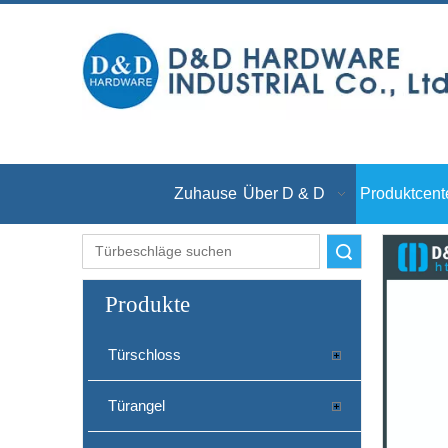
Zuhause
Über D & D
Produktcent
Suche
Produkte
Türschloss
Türangel