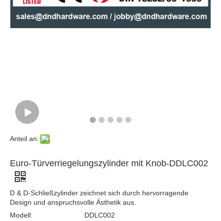
ANSI 6 Pin austauschbarer Kernzylinder-DDLC013
6 Pin Schlage 'C ' Keyway Mortise/Rim Cylinder-DDLC011
Anteil an:
Euro-Türverriegelungszylinder mit Knob-DDLC002
D & D-Schließzylinder zeichnet sich durch hervorragende
Design und anspruchsvolle Ästhetik aus.
Solid Messing Zylinder Lock-DDLC004
Euro-Zylinder-Lock-DDLC003 von Solid Messing
Modell:
DDLC002