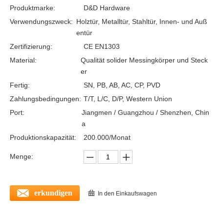
Produktmarke:
D&D Hardware
Verwendungszweck:
Holztür, Metalltür, Stahltür, Innen- und Auß
entür
Zertifizierung:
CE EN1303
Material:
Qualität solider Messingkörper und Steck
er
Fertig:
SN, PB, AB, AC, CP, PVD
Zahlungsbedingungen:
T/T, L/C, D/P, Western Union
Port:
Jiangmen / Guangzhou / Shenzhen, Chin
a
Euro-Daumen-Turn-Zylinder-Schleusen-DDLC002
Produktionskapazität:
200.000/Monat
Menge:
erkundigen
In den Einkaufswagen