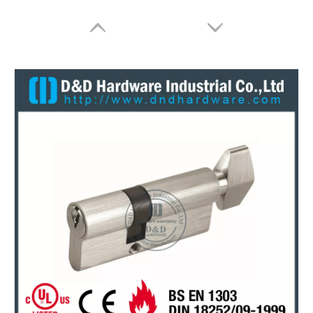
Messing-Aluminium-Tür-Einzylinderschloss-DDLC010
Euro-Sperrzylinder in doppelter Open-DDLC012