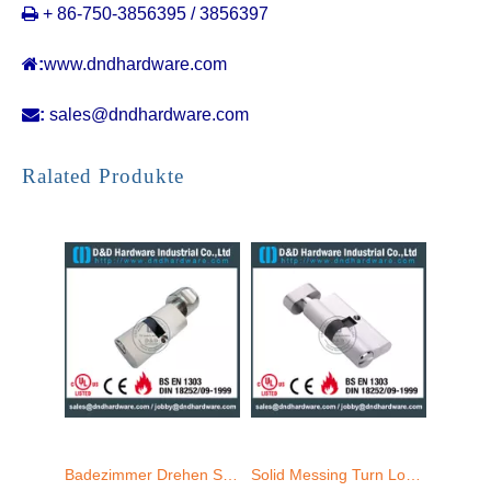

+ 86-750-3856395 / 3856397

:
www.dndhardware.com

:
sales@dndhardware.com
Badezimmer Drehen Sie Türverriegelungszylinder-DDLC006
Solid Messing Turn Lock Cylinder-DDLC007
Ralated Produkte
Messing Doppelverriegelungszylinder-DDLC008
Messing Single ThumbTurn Cylinder Lock-DDLC009