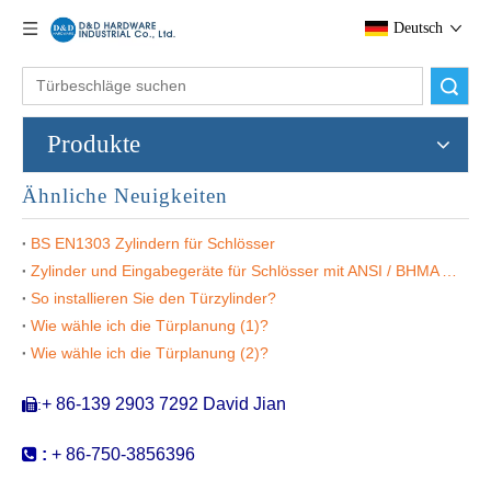
Deutsch
Suche
Produkte
Ähnliche Neuigkeiten
BS EN1303 Zylindern für Schlösser
Zylinder und Eingabegeräte für Schlösser mit ANSI / BHMA A156.5
So installieren Sie den Türzylinder?
Brass Yale Keys Euro Thumbturn Zylinder-DDLC004
Messingschlüssel und Drehen Sie die Schlossverriegelungszylinder-DDLC005
Wie wähle ich die Türplanung (1)?
Wie wähle ich die Türplanung (2)?
+ 86-139 2903 7292 David Jian
:


:
+ 86-750-3856396