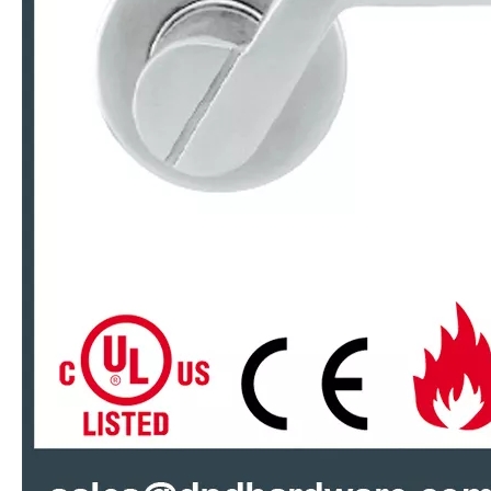
Antirust aufrechte beste Preis Türgriff für Badezimmertür - DDSH180
SUS304 gute quadratische röhrenförmige Massivhebelgriff für Eingangstür-ddsh178