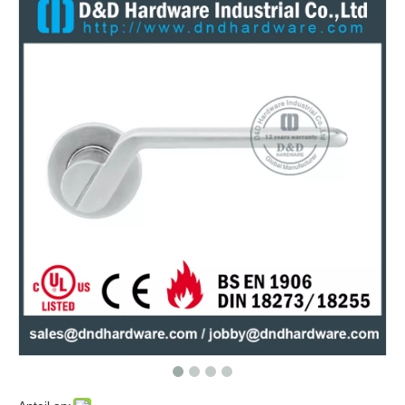
Edelstahl 304 Eingangsdesigner -Hebelgriff auf Rose für Holztüren -ddth020
Grade 201 Röhrchen Fire bewertet Hohlhebel -Türgriff für vordere Metalltür -ddth007