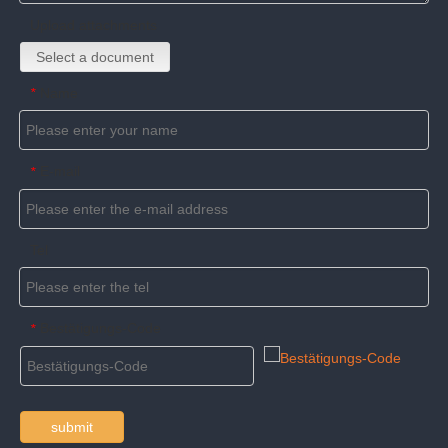
Upload attachments
Select a document
Name
*
E-mail
*
Tel
Bestätigungs-Code
*
submit