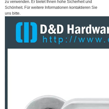
PSS304 Klassischer Klassiker aufrechter Türknaufgriff für Badetür-DDSH192
Edelstahl Langlebiger quadratischer, fester Türgriff mit runden Rose für Holztür-ddsh191
zu verwenden. Er bietet Ihnen hohe Sicherheit und
Schönheit. Für weitere Informationen kontaktieren Sie
uns bitte.
Edelstahlgriff aus massivem Edelstahl für Doppeltüren-DDSH186
Edelstahl 316 Exquisites fester Türgriff für Schwungstür-DDSH182