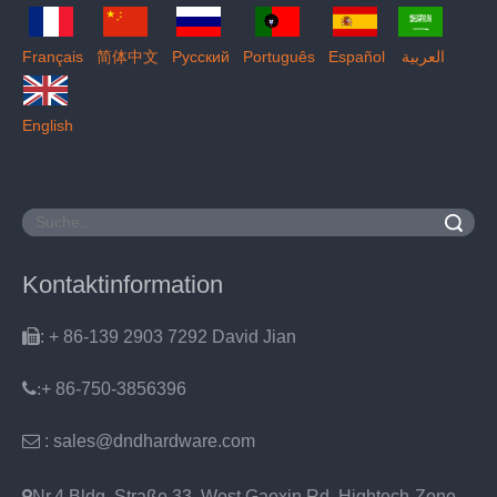
Français
简体中文
Pусский
Português
Español
العربية
English
Suche
Kontaktinformation

: + 86-139 2903 7292 David Jian
:
+ 86-750-3856396

: sales@dndhardware.com

Nr.4 Bldg, Straße 33, West Gaoxin Rd, Hightech-Zone,