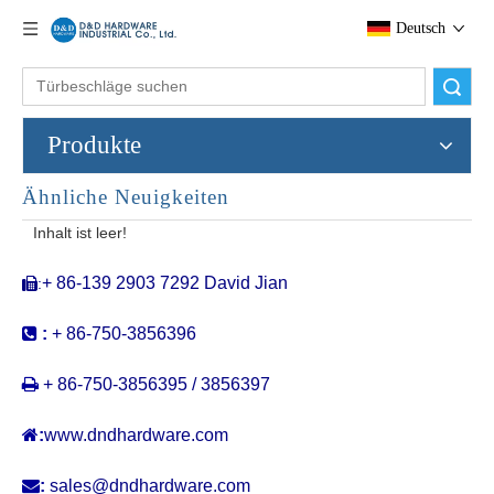
Deutsch
Suche
Produkte
Ähnliche Neuigkeiten
SS304 Sicherheits Privatsphäre Türhebel mit runden Rosette-DDSH013
Neues Design aus Edelstahlhebel mit Stützschulen
Inhalt ist leer!
+ 86-139 2903 7292 David Jian
:


:
+ 86-750-3856396

+ 86-750-3856395 / 3856397

:
www.dndhardware.com

:
sales@dndhardware.com