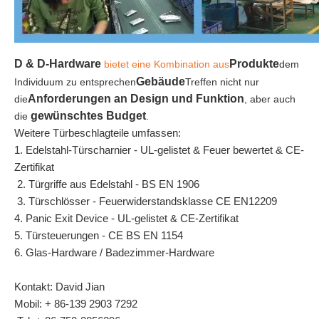
D & D-Hardware
Produkte
bietet eine Kombination aus
dem
Gebäude
Individuum zu entsprechen
Treffen nicht nur
Anforderungen an Design und Funktion
die
, aber auch
gewünschtes Budget
die
.
Weitere Türbeschlagteile umfassen:
1. Edelstahl-Türscharnier - UL-gelistet & Feuer bewertet & CE-
Zertifikat
2. Türgriffe aus Edelstahl - BS EN 1906
3. Türschlösser - Feuerwiderstandsklasse CE EN12209
4. Panic Exit Device - UL-gelistet & CE-Zertifikat
5. Türsteuerungen - CE BS EN 1154
6. Glas-Hardware / Badezimmer-Hardware
Kontakt: David Jian
Mobil: + 86-139 2903 7292