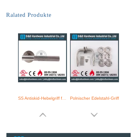
EN1906 SS Quadratrohrhebel-Türgriff-DDTH101
EN1906 SS-Rohrhebel-Türgriff-DDTH100
Ralated Produkte
SS Antiskid-Hebelgriff für interne Tür-DDSH100
Polnischer Edelstahl-Griff