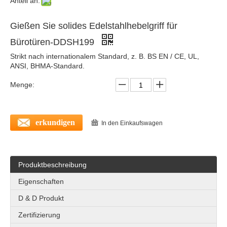
Anteil an:
Edelstahl solider neuer Modetürgriff für Bürotür- DDSH210
Antirust Fire-bewertetes klassisches Türgriff für Metalltür-DDSH211
Gießen Sie solides Edelstahlhebelgriff für
Bürotüren-DDSH199
Strikt nach internationalem Standard, z. B. BS EN / CE, UL,
ANSI, BHMA-Standard.
Menge:
erkundigen
In den Einkaufswagen
SS304 Populärer fester Türgriff für Innenür - DDSH205
Edelstahl 304 Innenarchitekten Festkörpergriff für Feuertüren-DDSH203
Produktbeschreibung
Eigenschaften
D & D Produkt
Zertifizierung