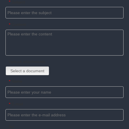
Subject
*
Content
*
Upload attachments
Select a document
Name
*
E-mail
*
Tel