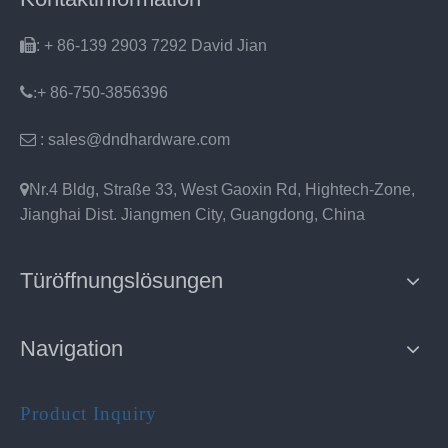

: + 86-139 2903 7292 David Jian
:
+ 86-750-3856396

: sales@dndhardware.com

Nr.4 Bldg, Straße 33, West Gaoxin Rd, Hightech-Zone,
Jianghai Dist. Jiangmen City, Guangdong, China
Türöffnungslösungen
Navigation
Product Inquiry