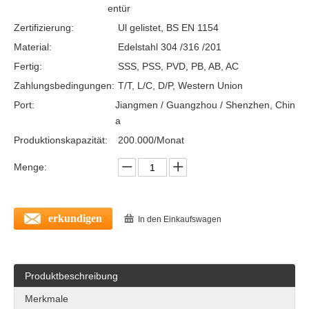
entür
Zertifizierung:
Ul gelistet, BS EN 1154
Material:
Edelstahl 304 /316 /201
Fertig:
SSS, PSS, PVD, PB, AB, AC
Zahlungsbedingungen:
T/T, L/C, D/P, Western Union
Port:
Jiangmen / Guangzhou / Shenzhen, Chin
a
Produktionskapazität:
200.000/Monat
Menge:
CE SS304 Roller Bolt Euro Dead Lock-DDML010
SS304 Taste Operated Fire bewertet Türschloss-DDML013
erkundigen
In den Einkaufswagen
Produktbeschreibung
Merkmale