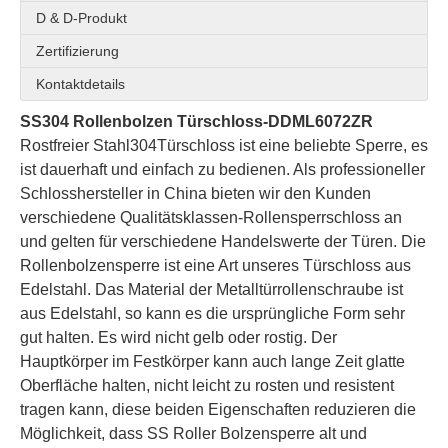
D & D-Produkt
Zertifizierung
Kontaktdetails
SS304 Rollenbolzen Türschloss-DDML6072ZR
CE SS304 Fire bewertet Nachtverriegelungstür lock-ddml014
CE SS304 Mortise Fire bewertet Türschloss -ddml026
Rostfreier Stahl
304
Türschloss ist eine beliebte Sperre, es
ist dauerhaft und einfach zu bedienen. Als professioneller
Schlosshersteller in China bieten wir den Kunden
verschiedene Qualitätsklassen-Rollensperrschloss an
und gelten für verschiedene Handelswerte der Türen. Die
Rollenbolzensperre ist eine Art unseres Türschloss aus
Edelstahl. Das Material der Metalltürrollenschraube ist
aus Edelstahl, so kann es die ursprüngliche Form sehr
gut halten. Es wird nicht gelb oder rostig. Der
Hauptkörper im Festkörper kann auch lange Zeit glatte
Oberfläche halten, nicht leicht zu rosten und resistent
tragen kann, diese beiden Eigenschaften reduzieren die
Möglichkeit, dass SS Roller Bolzensperre alt und
CE SS304 Dead Bolt Door Lock-DDML013
CE SS304 Badezimmertür Lock-DDML012