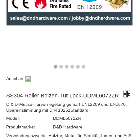
CE SS Night Latch Lock-DDML6072NL
SS Latch Dead Bolt Mortise Lock-DDML4585
Anteil an:
SS304 Roller Bolzen-Tür Lock-DDML6072ZR
D & D-Mutise-Türverriegelung gemäß EN12209 und EN1670,
Übereinstimmung mit DIN 18251Standard
Modell:
DDML6072ZR
Produktmarke:
D&D Hardware
Verwendungszweck:
Holztür, Metalltür, Stahltür, Innen- und Auß
CE SS304 Klassenzimmer Lock -ddml015
SS Dead Bolt Passage TOR LOCK-DDML009 Quadratmeter