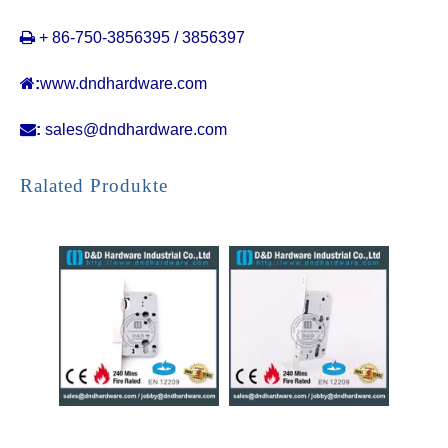

+ 86-750-3856395 / 3856397

:
www.dndhardware.com

:
sales@dndhardware.com
SS Roller Bolt Lock-DDML5572ZR
SS EN 12209 Dead Bolt Lock-DDML5572DB
Ralated Produkte