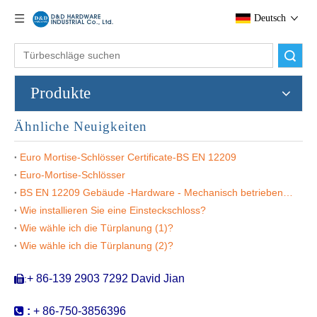
SS304 Night Latch Door Lock-DDML5572NL
SS304 Latch-Lock-DDML6072lb
Deutsch
Suche
Produkte
Ähnliche Neuigkeiten
Euro Mortise-Schlösser Certificate-BS EN 12209
Euro-Mortise-Schlösser
BS EN 12209 Gebäude -Hardware - Mechanisch betriebene Schlösser, Verriegelung und Verriegelungsplatten
Wie installieren Sie eine Einsteckschloss?
SS CE Fire -bewertetes Schärpe -Lock -dml6072SL
SS Latch Eingangsschloss-DDML5085
Wie wähle ich die Türplanung (1)?
Wie wähle ich die Türplanung (2)?
+ 86-139 2903 7292 David Jian
:


:
+ 86-750-3856396