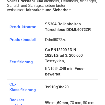
Voller Edelstahl 304
Latchbolts, Deadbolts, Anhänger,
Schuld- und Schlagscheiben bieten
verbessert
Haltbarkeit und Sicherheit.
.
SS304 Rollenbolzen
Produktname
Türschloss-DDML6072ZR
Produktmodell
Ddml6072zr.
Ce.
EN12209 / DIN
18251
Grad 3, 200.000
Testzyklen
,
Zertifizierung
EN1634:
240 min Feuer
bewertet
CE-
3x910g3bc20.
Klassifizierung.
Backset
55mm.
,
60mm
, 70 mm, 80 mm