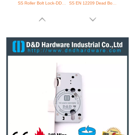
SS CE SASH LOCK-5572SL
SS 3 Bars Stammschloss Lock-DDML4585-3R
SS304 3 Bars Schärpe Lock-DDML6085-3R
SS304 Follower-Leichenschloss für Außentür-DDML5085-3R