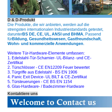
D & D-Produkt
Die Produkte, die wir anbieten, werden auf die
strengsten internationalen Industriestandards getestet,
darunter
BS DE, CE, UL, ANSI und BHMA
, Passend
für
Bildung, Gesundheitswesen, Gastfreundschaft,
Wohn- und kommerzielle Anwendungen
.
Weitere Tür-Hardware-Elemente umfassen:
1. Edelstahl-Tür-Scharnier- UL-Bilanz- und CE-
Zertifikat
2. Türschlösser - CE EN12209 Feuer bewertet
3. Türgriffe aus Edelstahl - BS EN 1906
4. Panic Exit Device- UL BILT & CE-Zertifikat
5. Türsteuerungen - CE BS EN 1154
6. Glas-Hardware- / Badezimmer-Hardware
Kontaktiere uns