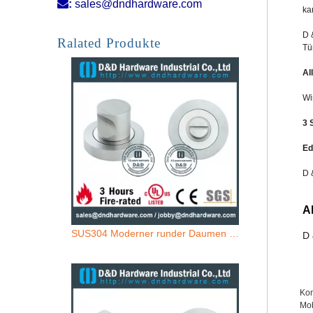

:
sales@dndhardware.com
ka
Antirust Classical Rechteck-Indikatorschloss für Toilettenentür-ddik023
D 
Ralated Produkte
Tü
Al
Wi
3 
Ed
D 
A
SUS304 Moderner runder Daumen -Turn -Indikator für Badezimmertür -ddik022
D 
Kont
Mob