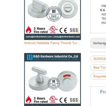
Htt
D &
ADD:
TEL
FAX
Antirust Haltlable Fancy Thumb Turn -Indikator für Badetür -ddik021
Vorheri
SUS316 
Bad Tür
Exquisi
Pr