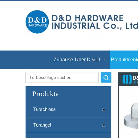
Zuhause
Über D & D
Produktcent
Suche
Produkte
Türschloss
Türangel