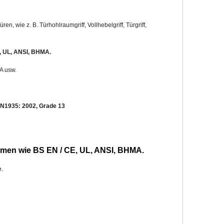
n, wie z. B. Türhohlraumgriff, Vollhebelgriff, Türgriff,
E, UL, ANSI, BHMA.
A usw.
EN1935: 2002, Grade 13
ormen wie BS EN / CE, UL, ANSI, BHMA.
e.