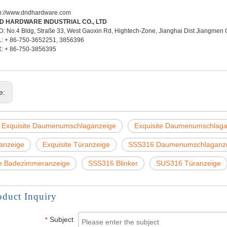
p://www.dndhardware.com
 D HARDWARE INDUSTRIAL CO., LTD
 No.4 Bldg, Straße 33, West Gaoxin Rd, Hightech-Zone, Jianghai Dist Jiangmen C
: + 86-750-3652251, 3856396
: + 86-750-3856395
ge:
Exquisite Daumenumschlaganzeige
Exquisite Daumenumschlaga
anzeige
Exquisite Türanzeige
SSS316 Daumenumschlaganz
te Badezimmeranzeige
SSS316 Blinker
SUS316 Türanzeige
oduct Inquiry
Subject
*