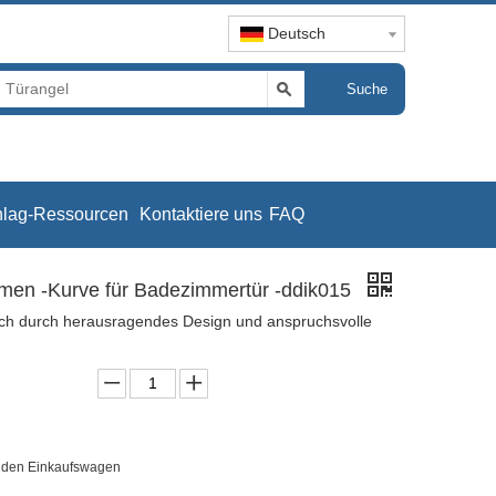
Deutsch
Suche
hlag-Ressourcen
Kontaktiere uns
FAQ
men -Kurve für Badezimmertür -ddik015
ch durch herausragendes Design und anspruchsvolle
n den Einkaufswagen