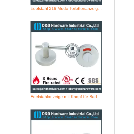
Edelstahl 316 Mode Toilettenanzeige mit Knopf für Hotel Badetür -ddik020
Edelstahlanzeige mit Knopf für Badezimmer-Tür-DDIK007