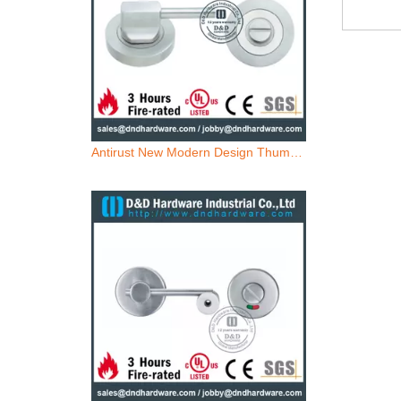
Antirust New Modern Design Thumb Indikator für Toilettenentür-DDik009