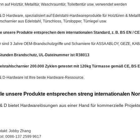
nn auf Holztür, Metalltür, Waschraumtür, Toilettentür usw. verwendet werden
& D Hardware, spezialisiert auf Edelstahl-Hardwareprodukte für Holztüren & Metalltüre
rscharnier aus Edelstahl, Türschloss, Türstopper, Türriegel usw.
le unsere Produkte entsprechen dem internationalen Standard, z. B. BS EN / C
r sind 3 Jahre OEM-Brandschutzgriffe und Scharniere für ASSA ABLOY, GEZE, KAB
Stunden Brandschutz, UL-Dateinummer ist R38013
elstahlscharnier 200.000 Zyklen getestet mit 120kg Türmasse gemäß CE, BS 
& D-Hardware ist Ihre beste Hardware-Ressource.
lle unsere Produkte entsprechen streng internationalen N
& D bietet Hardwarelösungen aus einer Hand für kommerzielle Projekt
akt: Jobby Zhang
il: 0086-137 2599 9617