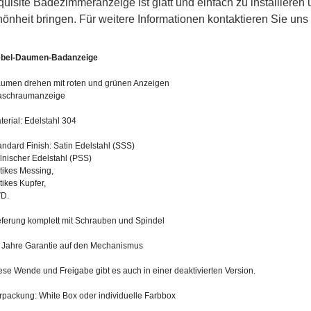
uisite Badezimmeranzeige ist glatt und einfach zu installiere
önheit bringen. Für weitere Informationen kontaktieren Sie uns b
bel-Daumen-Badanzeige
umen drehen mit roten und grünen Anzeigen
schraumanzeige
terial: Edelstahl 304
andard Finish: Satin Edelstahl (SSS)
lnischer Edelstahl (PSS)
tikes Messing,
tikes Kupfer,
D.
eferung komplett mit Schrauben und Spindel
 Jahre Garantie auf den Mechanismus
ese Wende und Freigabe gibt es auch in einer deaktivierten Version.
rpackung: White Box oder individuelle Farbbox