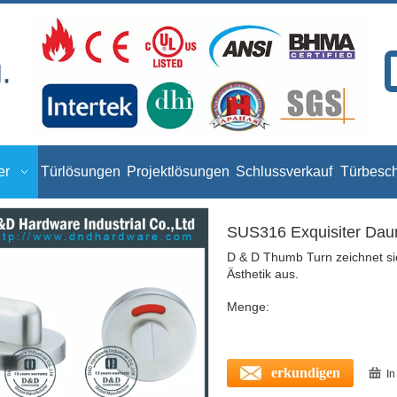
er
Türlösungen
Projektlösungen
Schlussverkauf
Türbesc
SUS316 Exquisiter Dau
D & D Thumb Turn zeichnet si
Ästhetik aus.
Menge:
erkundigen
I