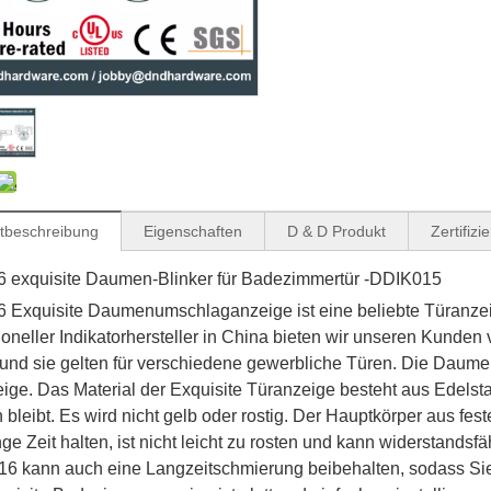
tbeschreibung
Eigenschaften
D & D Produkt
Zertifizi
 exquisite Daumen-Blinker für Badezimmertür -DDIK015
Exquisite Daumenumschlaganzeige ist eine beliebte Türanzeig
ioneller Indikatorhersteller in China bieten wir unseren Kunden 
 und sie gelten für verschiedene gewerbliche Türen. Die Dau
ige. Das Material der Exquisite Türanzeige besteht aus Edelsta
n bleibt. Es wird nicht gelb oder rostig. Der Hauptkörper aus fes
nge Zeit halten, ist nicht leicht zu rosten und kann widerstandsf
6 kann auch eine Langzeitschmierung beibehalten, sodass Sie