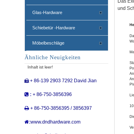
Das
Exq
und Sch
Glas-Hardware
He
Schiebetür -Hardware
Da
Wa
Möbelbeschläge
Ma
Ähnliche Neuigkeiten
Edelstahl 316 Notwendigkeitsanzeige für Toiletten -Tür -ddik024
St
Inhalt ist leer!
Po
An
An
+ 86-139 2903 7292 David Jian
:

PV

:
+ 86-750-3856396
Li
10

+ 86-750-3856395 / 3856397
Di

:
www.dndhardware.com
Ve