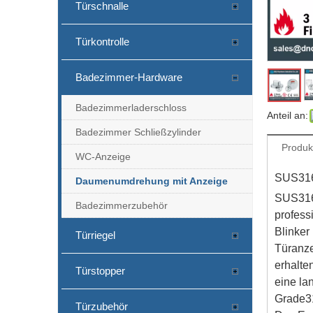
Türschnalle
Türkontrolle
Badezimmer-Hardware
Badezimmerladerschloss
Anteil an:
Badezimmer Schließzylinder
Produk
WC-Anzeige
SUS316
Daumenumdrehung mit Anzeige
SUS316 
Badezimmerzubehör
profess
Blinker
Türriegel
Türanze
erhalte
Türstopper
eine la
Grade31
Türzubehör