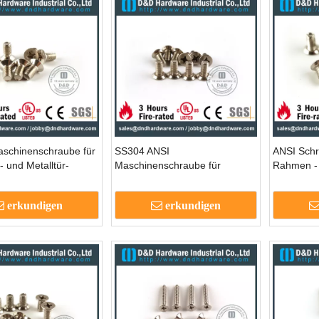
schinenschraube für
SS304 ANSI
ANSI Schr
- und Metalltür-
Maschinenschraube für
Rahmen -
-m6x12
Türscharniere & Metalltür &
Rahmen - DDSR001
erkundigen
erkundigen