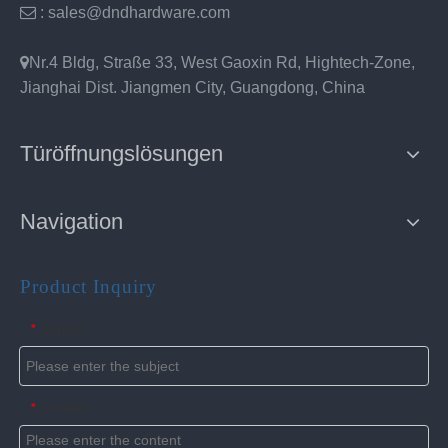

: sales@dndhardware.com

Nr.4 Bldg, Straße 33, West Gaoxin Rd, Hightech-Zone,
Jianghai Dist. Jiangmen City, Guangdong, China
Türöffnungslösungen
Navigation
Product Inquiry
Subject
*
Content
*