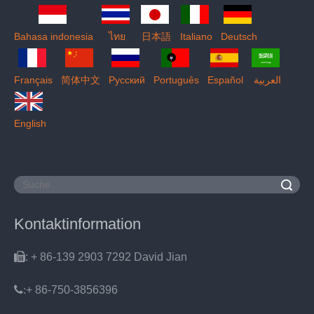
Bahasa indonesia
ไทย
日本語
Italiano
Deutsch
Français
简体中文
Pусский
Português
Español
العربية
English
Suche
Kontaktinformation

: + 86-139 2903 7292 David Jian
:
+ 86-750-3856396