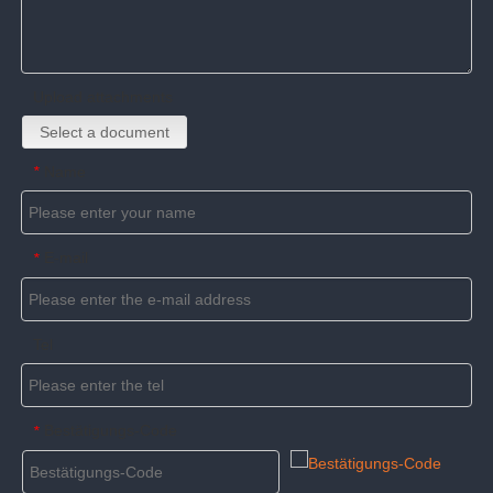
Upload attachments
Select a document
Name
*
E-mail
*
Tel
Bestätigungs-Code
*