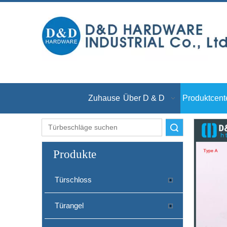
Zuhause
Über D & D
Produktcent
Suche
Produkte
Türschloss
Türangel