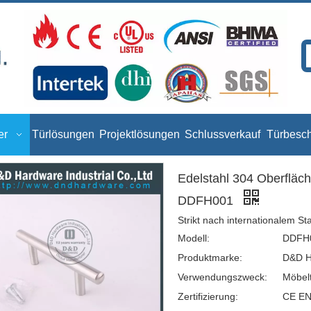
er
Türlösungen
Projektlösungen
Schlussverkauf
Türbesc
Edelstahl 304 Oberfläch
DDFH001
Strikt nach internationalem S
Modell:
DDFH
Produktmarke:
D&D H
Verwendungszweck:
Möbel
Zertifizierung:
CE EN