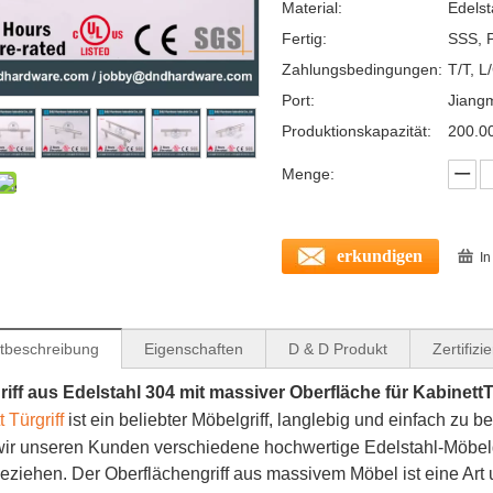
Material:
Edelst
Fertig:
SSS, P
Zahlungsbedingungen:
T/T, L
Port:
Jiang
Produktionskapazität:
200.0
Menge:
erkundigen
I
tbeschreibung
Eigenschaften
D & D Produkt
Zertifizi
iff aus Edelstahl 304 mit massiver Oberfläche für
Kabinett
 Türgriff
ist ein beliebter Möbelgriff, langlebig und einfach zu b
wir unseren Kunden verschiedene hochwertige Edelstahl-Möbelgr
eziehen. Der Oberflächengriff aus massivem Möbel ist eine Art u