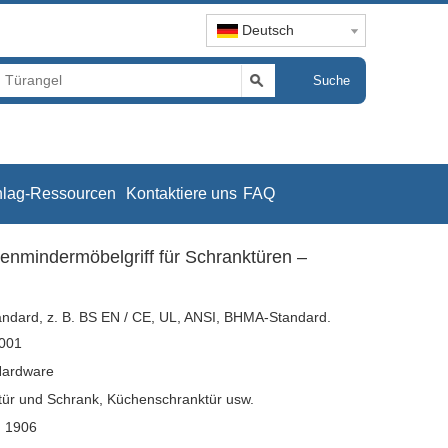
Deutsch
Suche
hlag-Ressourcen
Kontaktiere uns
FAQ
enmindermöbelgriff für Schranktüren –
tandard, z. B. BS EN / CE, UL, ANSI, BHMA-Standard.
001
ardware
tür und Schrank, Küchenschranktür usw.
 1906