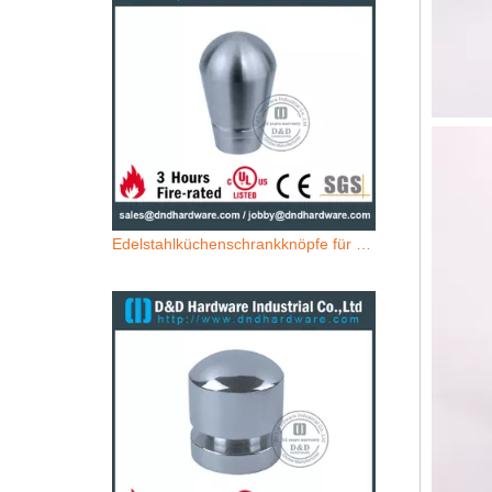
Edelstahlküchenschrankknöpfe für Schubladentüren - DDFH008