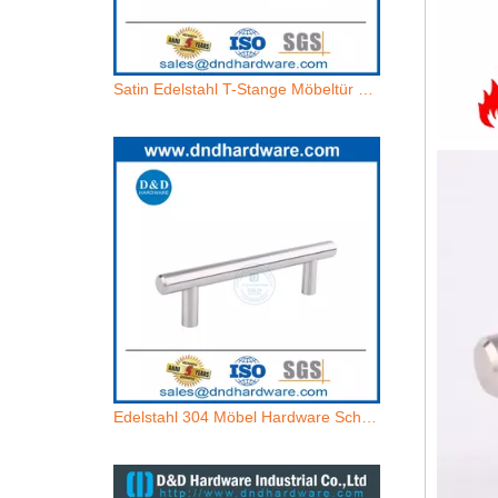
Satin Edelstahl T-Stange Möbeltür Ziehgriff für Home-DDFH001
Edelstahl 304 Möbel Hardware Schubladengriff für Möbel-DDFH001