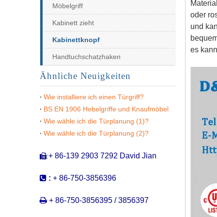
Materia
Möbelgriff
oder ros
Kabinett zieht
und kan
bequem,
Kabinettknopf
es kann
Handtuchschatzhaken
Ähnliche Neuigkeiten
Wie installiere ich einen Türgriff?
BS EN 1906 Hebelgriffe und Knaufmöbel
Schublade Pull-Hardware Edelstahl-Kommodenschublade Pulls-Ddfh001
Wie wähle ich die Türplanung (1)?
Wie wähle ich die Türplanung (2)?
+ 86-139 2903 7292 David Jian
:


:
+ 86-750-3856396

+ 86-750-3856395 / 3856397