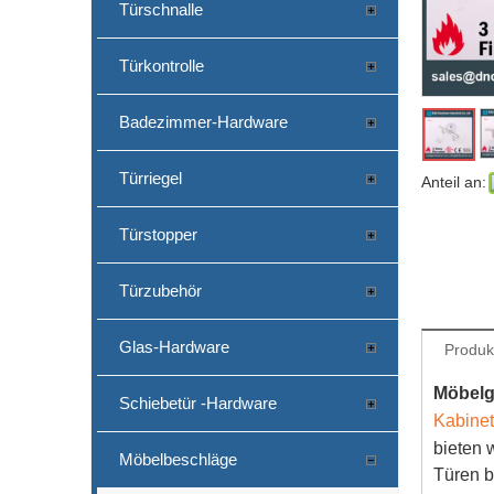
Türschnalle
Türkontrolle
Badezimmer-Hardware
Türriegel
Anteil an:
Türstopper
Türzubehör
Glas-Hardware
Produk
Möbelgr
Schiebetür -Hardware
Kabinett
bieten 
Möbelbeschläge
Türen b