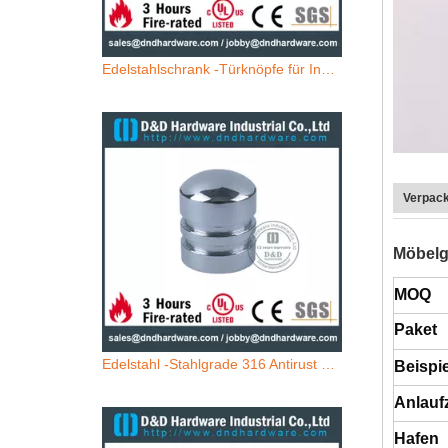
Edelstahlschrank -Türknöpfe für Innenküchentüren –DDFH006
Verpac
Möbelgr
MOQ
Paket
Edelstahl -Stahlgrade 316 Antirust Küchentürknöpfe für Schranktüren –DDFH005
Beispie
Anlaufz
Hafen