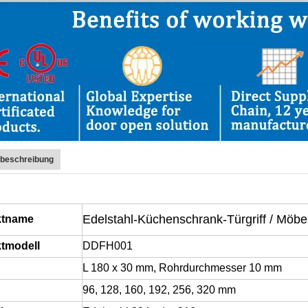
tbeschreibung
Edelstahl-Küchenschrank-Türgriff / Möbel
ktname
tmodell
DDFH001
L 180 x 30 mm, Rohrdurchmesser 10 mm
96, 128, 160, 192, 256, 320 mm