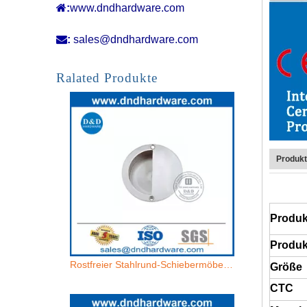

:
www.dndhardware.com

:
sales@dndhardware.com
Edelstahl Spezielle Einlochmöbelgriff für Schrank-DDFH011-B
Ralated Produkte
Produk
Produ
Produk
Rostfreier Stahlrund-Schiebermöbelschubladengriff für House-DDFH011
Größe
CTC