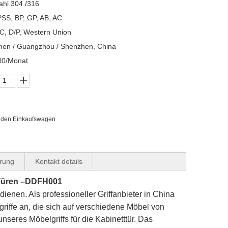
ahl 304 /316
SS, BP, GP, AB, AC
/C, D/P, Western Union
men / Guangzhou / Shenzhen, China
00/Monat
n den Einkaufswagen
erung
Kontakt details
Türen –DDFH001
edienen. Als professioneller Griffanbieter in China
iffe an, die sich auf verschiedene Möbel von
nseres Möbelgriffs für die Kabinetttür. Das