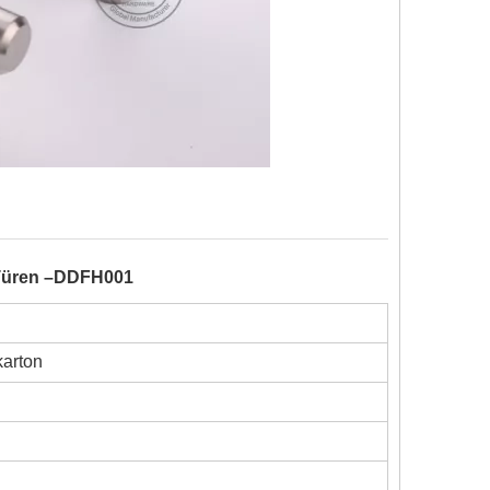
Türen –DDFH001
karton