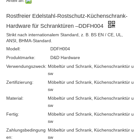
Anteil an:
Edelstahl 201 fester Kurvenmöbel Griff für Küchentüren –DDFH002
Edelstahl 316 GLEINE PLOSE U SHAMM CABELET Ziehen für Schubladentüren –DDFH003
Rostfreier Edelstahl-Rostschutz-Küchenschrank-
Hardware für Schranktüren –DDFH004
Strikt nach internationalem Standard, z. B. BS EN / CE, UL,
ANSI, BHMA-Standard.
Modell:
DDFH004
Produktmarke:
D&D Hardware
Verwendungszweck:
Möbeltür und Schrank, Küchenschranktür u
sw
Zertifizierung:
Möbeltür und Schrank, Küchenschranktür u
sw
Grad 304 Oberflächenzylindrische Schrankknöpfe für Schranktür –DDFH007
Edelstahl 304 Runde versteckte Möbelgriff für Küchentüren –DDFH009
Material:
Möbeltür und Schrank, Küchenschranktür u
sw
Fertig:
Möbeltür und Schrank, Küchenschranktür u
sw
Zahlungsbedingung
Möbeltür und Schrank, Küchenschranktür u
en:
sw