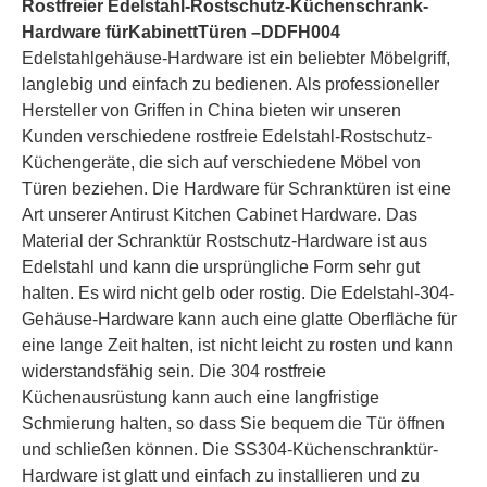
Euro -Profil Zylinder 3 Grad 304 für Holztüren –DDFH012
Grade 316 Antirust Furniture Griff für Feuerschlauchrollen –DDFH013
Rostfreier Edelstahl-Rostschutz-Küchenschrank-
Hardware für
Kabinett
Türen –DDFH004
Edelstahlgehäuse-Hardware ist ein beliebter Möbelgriff,
langlebig und einfach zu bedienen. Als professioneller
Hersteller von Griffen in China bieten wir unseren
Kunden verschiedene rostfreie Edelstahl-Rostschutz-
Küchengeräte, die sich auf verschiedene Möbel von
Türen beziehen. Die Hardware für Schranktüren ist eine
Art unserer Antirust Kitchen Cabinet Hardware. Das
Material der Schranktür Rostschutz-Hardware
ist aus
Edelstahl und kann die ursprüngliche Form sehr gut
halten. Es wird nicht gelb oder rostig. Die Edelstahl-304-
Gehäuse-Hardware kann auch eine glatte Oberfläche für
Edelstahl -Möbelbechergriff für Innenbrand Hahnentüren –DDFH014
Edelstahl 304 quadratische antike Möbelzuggriff für Schranktüren –DDFH015
eine lange Zeit halten, ist nicht leicht zu rosten und kann
widerstandsfähig sein. Die 304 rostfreie
Küchenausrüstung
kann auch eine langfristige
Schmierung halten, so dass Sie bequem die Tür öffnen
und schließen können. Die SS304-Küchenschranktür-
Hardware ist glatt und einfach zu installieren und zu