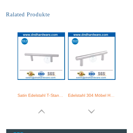
Satin Edelstahl T-Stange Möbeltür Ziehgriff für Home-DDFH001
Edelstahl 304 Möbel Hardware Schubladengriff für Möbel-DDFH001
Ralated Produkte
Edelstahlküchenschrankknöpfe für Schubladentüren - DDFH008
Edelstahlschrank -Türknöpfe für Innenküchentüren –DDFH006