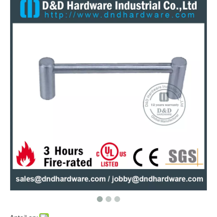
Edelstahl -Stahlgrade 316 Antirust Küchentürknöpfe für Schranktüren –DDFH005
Edelstahl 304 Oberflächenmindermöbelgriff für Schranktüren –DDFH001