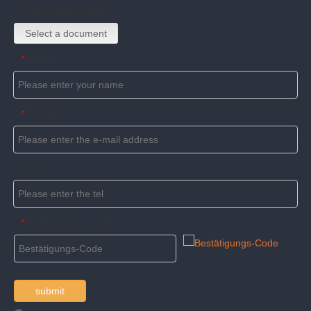
Upload attachments
Select a document
Name
*
E-mail
*
Tel
Bestätigungs-Code
*
submit