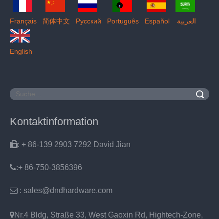
Français
简体中文
Pусский
Português
Español
العربية
English
Suche
Kontaktinformation

: + 86-139 2903 7292 David Jian
:
+ 86-750-3856396

: sales@dndhardware.com

Nr.4 Bldg, Straße 33, West Gaoxin Rd, Hightech-Zone,